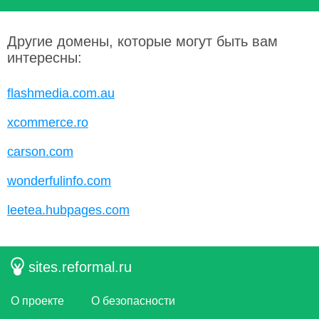
Другие домены, которые могут быть вам
интересны:
flashmedia.com.au
xcommerce.ro
carson.com
wonderfulinfo.com
leetea.hubpages.com
sites.reformal.ru
О проекте
О безопасности