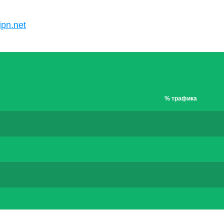
U
ipn.net
% трафика