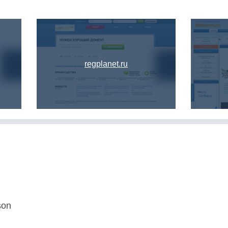
regplanet.ru
son