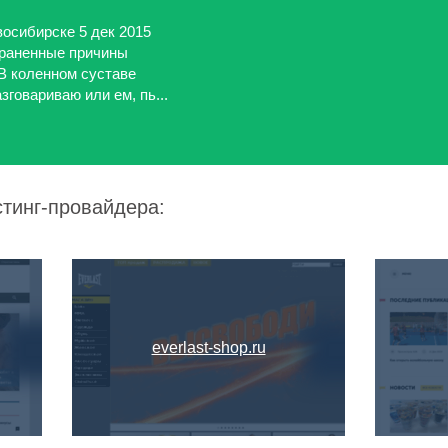
восибирске 5 дек 2015
траненные причины
 В коленном суставе
зговариваю или ем, пь...
стинг-провайдера:
everlast-shop.ru