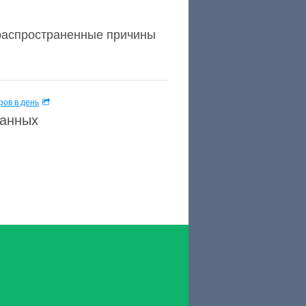
 распространенные причины
ов в день
данных