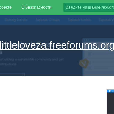
роекте
О безопасности
littleloveza.freeforums.or