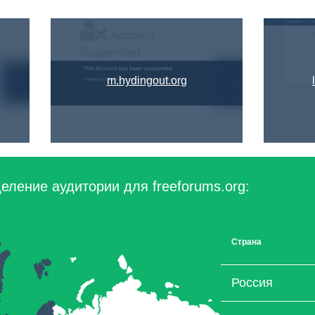
m.hydingout.org
еление аудитории для freeforums.org:
Страна
Россия