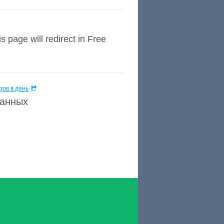
s page will redirect in Free
ов в день
данных