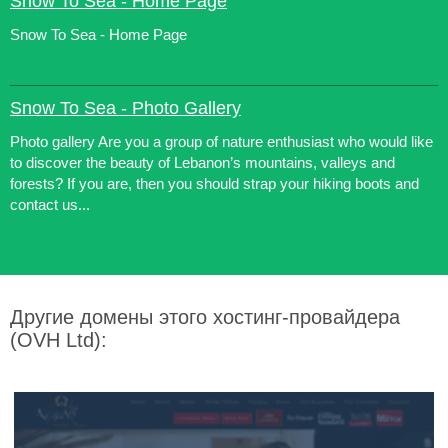
Snow To Sea - Home Page
Snow To Sea - Home Page
Snow To Sea - Photo Gallery
Photo gallery Are you a group of nature enthusiast who would like
to discover the beauty of Lebanon’s mountains, valleys and
forests? If you are, then you should strap your hiking boots and
contact us...
Другие домены этого хостинг-провайдера
(OVH Ltd):