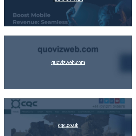
quovizweb.com
cqc.co.uk