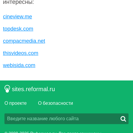
интересны:
cineview.me
topdesk.com
compacmedia.net
thisvideos.com
webisida.com
sites.reformal.ru
О проекте
О безопасности