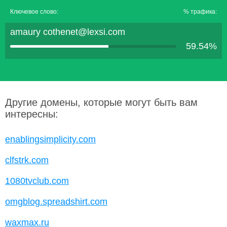
Ключевое слово:
% трафика:
amaury cothenet@lexsi.com
59.54%
Другие домены, которые могут быть вам
интересны:
enablingsimplicity.com
clfstrk.com
1080tvclub.com
omgblog.spreadshirt.com
waxmax.ru