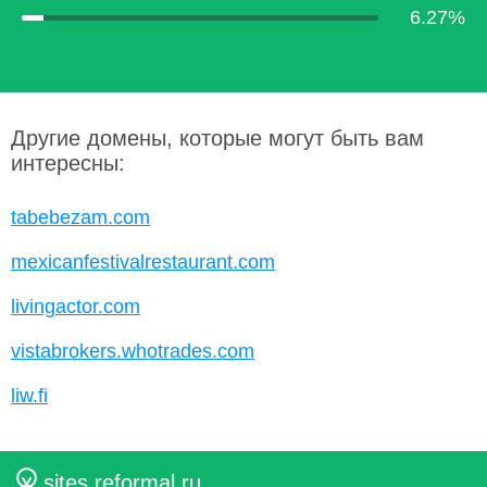
6.27%
Другие домены, которые могут быть вам
интересны:
tabebezam.com
mexicanfestivalrestaurant.com
livingactor.com
vistabrokers.whotrades.com
liw.fi
sites.reformal.ru