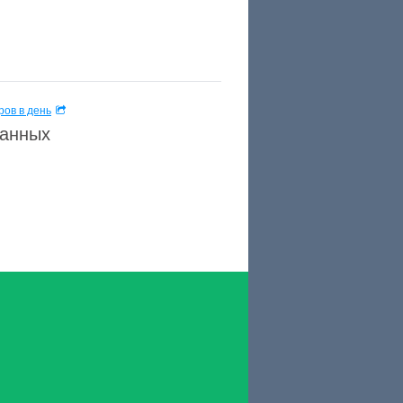
ов в день
данных