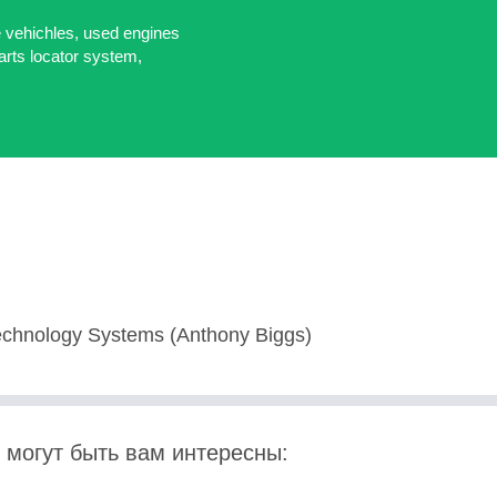
le vehichles, used engines
rts locator system,
echnology Systems (Anthony Biggs)
 могут быть вам интересны: