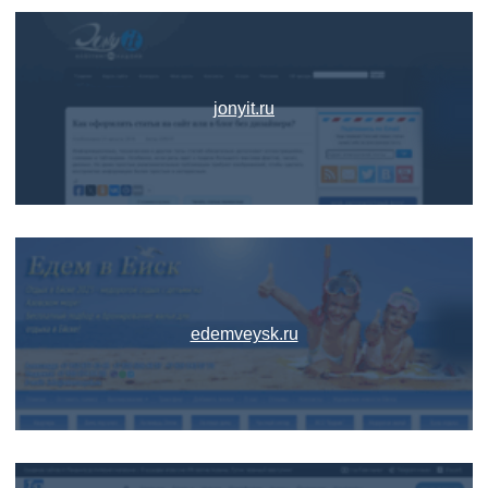
jonyit.ru
edemveysk.ru