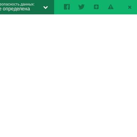
зопасность данных:
е определена