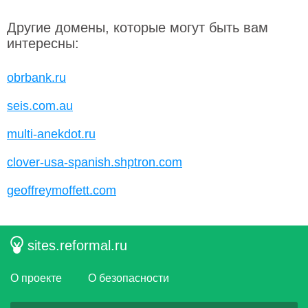
Другие домены, которые могут быть вам
интересны:
obrbank.ru
seis.com.au
multi-anekdot.ru
clover-usa-spanish.shptron.com
geoffreymoffett.com
sites.reformal.ru
О проекте
О безопасности