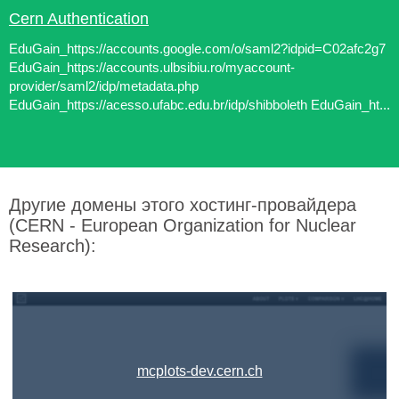
Cern Authentication
EduGain_https://accounts.google.com/o/saml2?idpid=C02afc2g7
EduGain_https://accounts.ulbsibiu.ro/myaccount-
provider/saml2/idp/metadata.php
EduGain_https://acesso.ufabc.edu.br/idp/shibboleth EduGain_ht...
Другие домены этого хостинг-провайдера
(CERN - European Organization for Nuclear
Research):
mcplots-dev.cern.ch