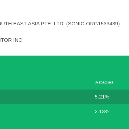
UTH EAST ASIA PTE. LTD. (SGNIC-ORG1533439)
TOR INC
% трафика
5.21%
2.13%