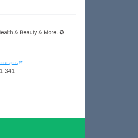
Health & Beauty & More. ✪
ов в день
1 341