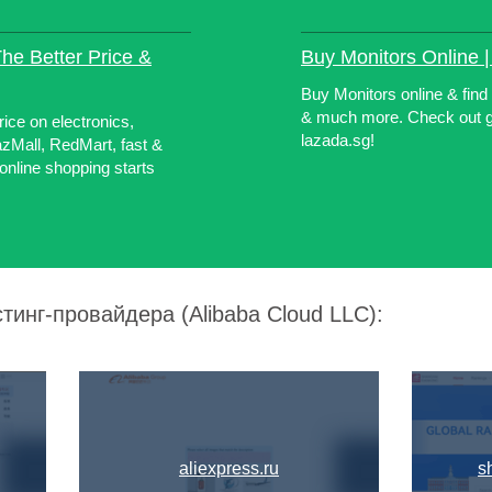
he Better Price &
Buy Monitors Online |
Buy Monitors online & fin
& much more. Check out gre
ice on electronics,
lazada.sg!
azMall, RedMart, fast &
online shopping starts
тинг-провайдера (Alibaba Cloud LLC):
aliexpress.ru
s