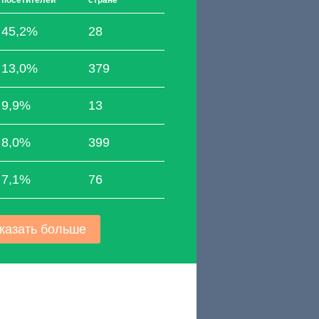
посетителей
стране
45,2%
28
13,0%
379
9,9%
13
8,0%
399
7,1%
76
казать больше