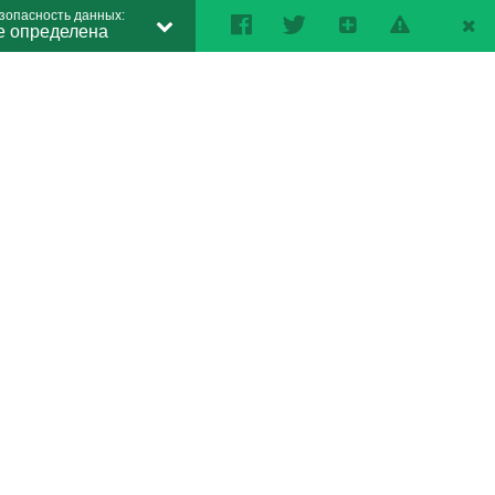
зопасность данных:
е определена