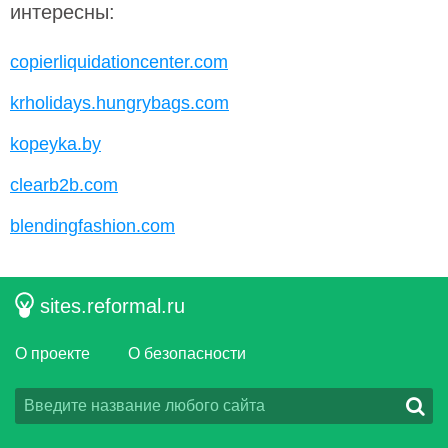
интересны:
copierliquidationcenter.com
krholidays.hungrybags.com
kopeyka.by
clearb2b.com
blendingfashion.com
sites.reformal.ru
О проекте
О безопасности