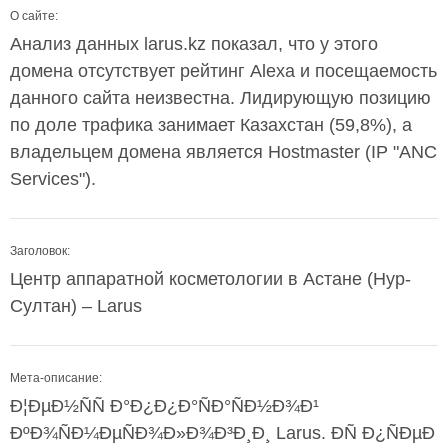
О сайте:
Анализ данных larus.kz показал, что у этого
домена отсутствует рейтинг Alexa и посещаемость
данного сайта неизвестна. Лидирующую позицию
по доле трафика занимает Казахстан (59,8%), а
владельцем домена является Hostmaster (IP "ANC
Services").
Заголовок:
Центр аппаратной косметологии в Астане (Нур-
Султан) – Larus
Мета-описание:
Ð¦ÐµÐ½ÑÑ Ð°Ð¿Ð¿Ð°ÑÐ°ÑÐ½Ð¾Ð¹
ÐºÐ¾ÑÐ¼ÐµÑÐ¾Ð»Ð¾Ð³Ð¸Ð¸ Larus. ÐÑ Ð¿ÑÐµÐ