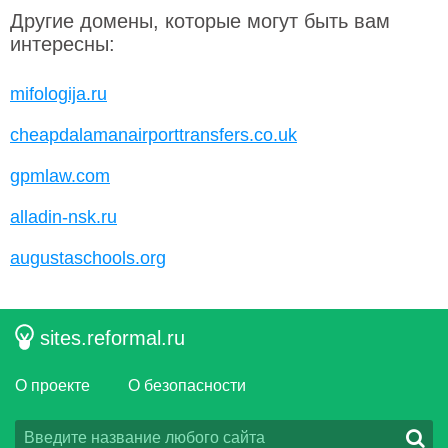
Другие домены, которые могут быть вам
интересны:
mifologija.ru
cheapdalamanairporttransfers.co.uk
gpmlaw.com
alladin-nsk.ru
augustaschools.org
sites.reformal.ru
О проекте
О безопасности