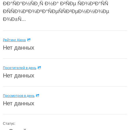
ÐÐ°ÑÐ°Ð½ÑÐ¸Ñ Ð½Ð° Ð²ÑÐµ ÑÐ¾Ð²Ð°ÑÑ
ÐÑÑÐ¾ÐºÐ¾ÐºÐ°ÑÐµÑÑÐ²ÐµÐ½Ð½Ð¾Ðµ
Ð¾Ð±Ñ...
Рейтинг Alexa
Нет данных
Посетителей в день
Нет данных
Просмотров в день
Нет данных
Статус: