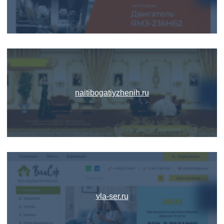
naitibogatiyzhenih.ru
vla-ser.ru