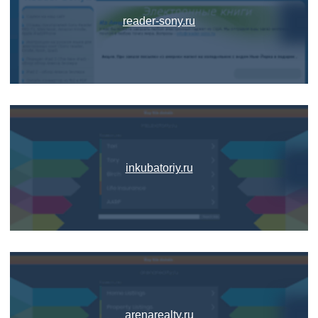
reader-sony.ru
inkubatoriy.ru
arenarealty.ru