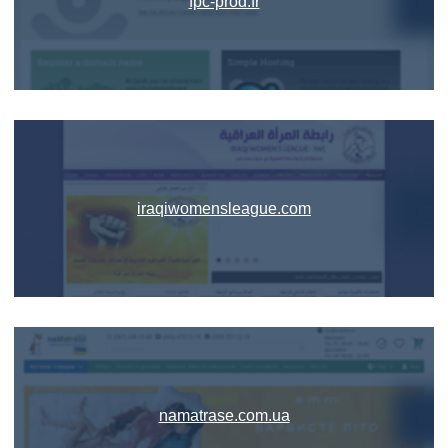
fpc-prod.fr
iraqiwomensleague.com
namatrase.com.ua