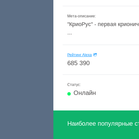
Мета-описание:
"КриоРус" - первая криони
...
Рейтинг Alexa
685 390
Статус:
Онлайн
Наиболее популярные с