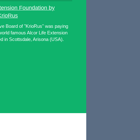
Extension Foundation by
KrioRus
ve Board of "KrioRus" was paying
e world famous Alcor Life Extension
ed in Scottsdale, Arisona (USA).