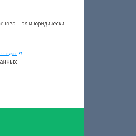
боснованная и юридически
ов в день
данных