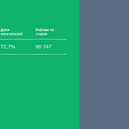
Доля
Рейтинг по
посетителей
стране
72,7%
90 747