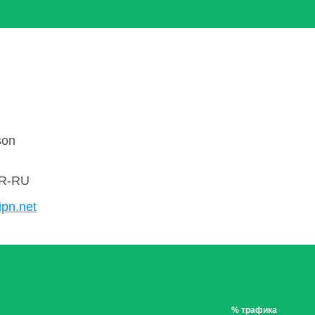
son
R-RU
ipn.net
% трафика