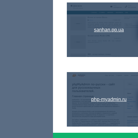
sanhan.pp.ua
php-myadmin.ru