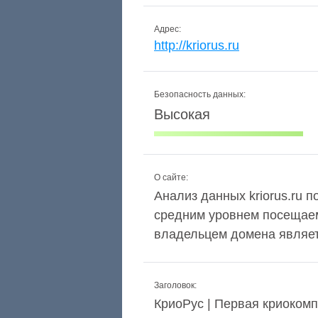
Адрес:
http://kriorus.ru
Безопасность данных:
Высокая
О сайте:
Анализ данных kriorus.ru п
средним уровнем посещаем
владельцем домена являетс
Заголовок:
КриоРус | Первая криоком