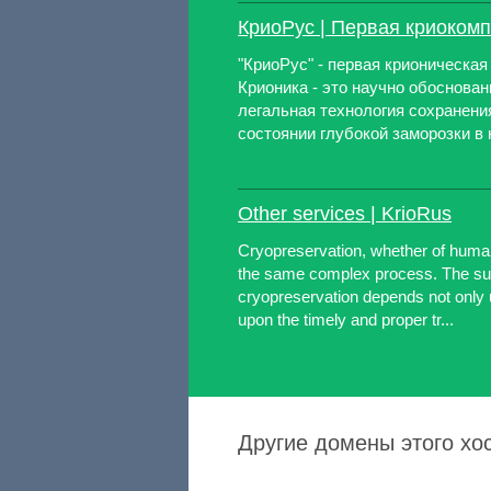
КриоРус | Первая криоком
"КриоРус" - первая крионическая
Крионика - это научно обоснова
легальная технология сохранени
состоянии глубокой заморозки в 
Other services | KrioRus
Cryopreservation, whether of human
the same complex process. The suc
cryopreservation depends not only 
upon the timely and proper tr...
Другие домены этого хо