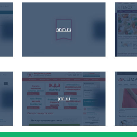
nnm.ru
jde.ru