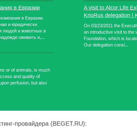
пания в Евразии
A visit to Alcor Life 
KrioRus delegation | 
 компания в Евразии.
нная и юридически
On 03/23/2011 the Executi
я людей и животных в
an introductive visit to th
надежде оживить и,...
Foundation, which is locat
Our delegation consi...
s or of animals, is much
cess and quality of
upon perfusion, but also
стинг-провайдера (BEGET.RU):