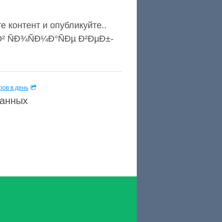
е контент и опубликуйте..
Ð² ÑÐ¾ÑÐ¼Ð°ÑÐµ Ð²ÐµÐ±-
ов в день
данных