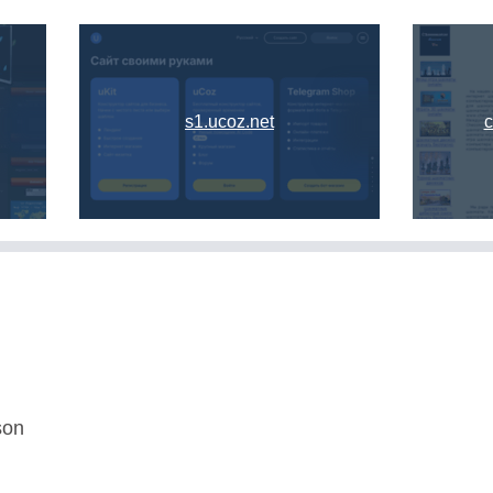
s1.ucoz.net
c
son
U