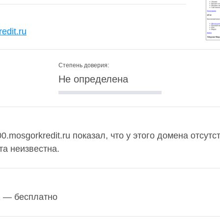
edit.ru
Степень доверия:
Не определена
0.mosgorkredit.ru показал, что у этого домена отсутс
та неизвестна.
z — бесплатно