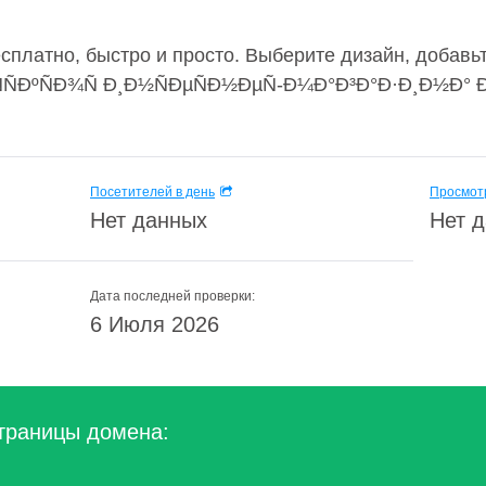
сплатно, быстро и просто. Выберите дизайн, добавьт
ÑÑÐºÑÐ¾Ñ Ð¸Ð½ÑÐµÑÐ½ÐµÑ-Ð¼Ð°Ð³Ð°Ð·Ð¸Ð½Ð° 
Посетителей в день
Просмотр
Нет данных
Нет 
Дата последней проверки:
6 Июля 2026
траницы домена: