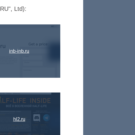
U", Ltd):
inb-inb.ru
hl2.ru