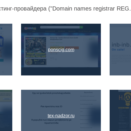
тинг-провайдера ("Domain names registrar REG.R
ponscig.com
tex-nadzor.ru