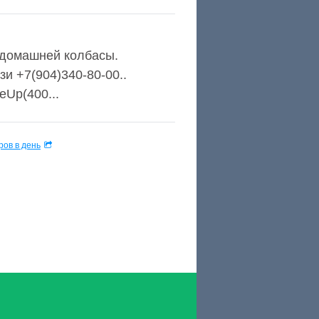
е домашней колбасы.
и +7(904)340-80-00..
deUp(400...
ов в день