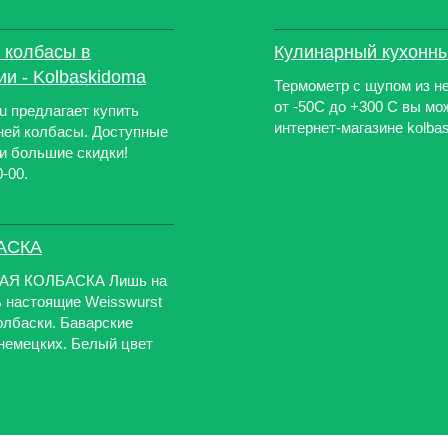
 колбасы в
Кулинарный кухонны
и - Kolbaskidoma
Термометр с щупом из н
от -50С до +300 C вы мо
u предлагает купить
интернет-магазине kolba
ней колбасы. Доступные
 и большие скидки!
-00.
АСКА
АЯ КОЛБАСКА Лишь на
ь настоящие Weisswurst
олбаски. Баварские
немецких. Белый цвет