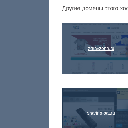
Другие домены этого хос
zdravzona.ru
sharing-sat.ru