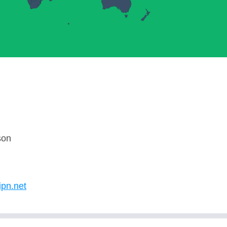
son
U
ipn.net