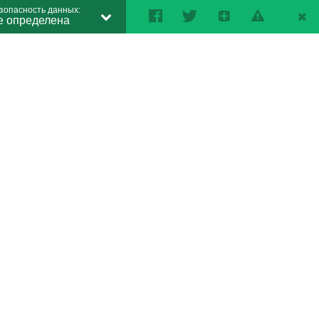
зопасность данных:
е определена