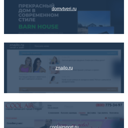
domvtveri.ru
znailo.ru
coolairsport.ru