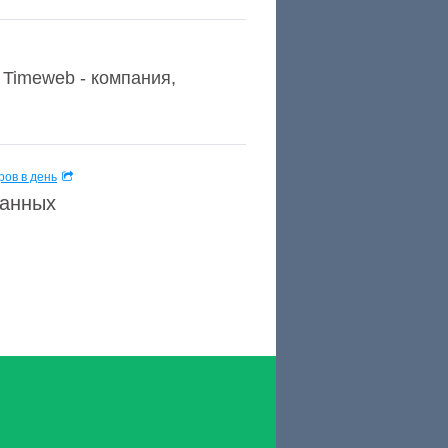
Timeweb - компания,
ов в день
данных