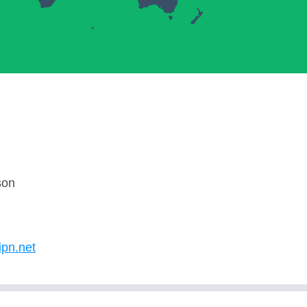
son
U
ipn.net