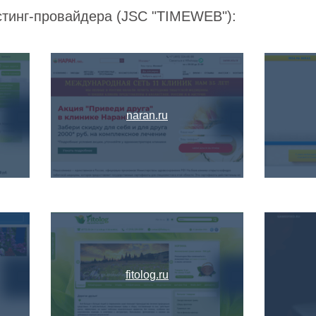
стинг-провайдера (JSC "TIMEWEB"):
naran.ru
fitolog.ru