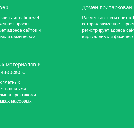
web
Домен припаркован 
вой сайт в Timeweb
Разместите свой сайт в 
змещает проекты
которая размещает проек
ует адреса сайтов и
регистрирует адреса сай
ных и физических
виртуальных и физически
ых материалов и
Киверского
есплатных
 Я давно уже
ами и практиками
рамках массовых