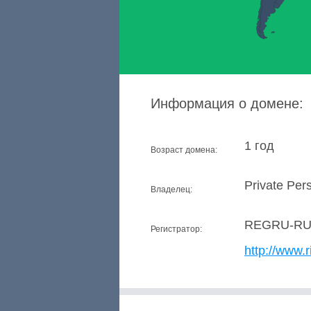
Информация о домене:
1 год
Возраст домена:
Private Per
Владелец:
REGRU-R
Регистратор:
http://www.r