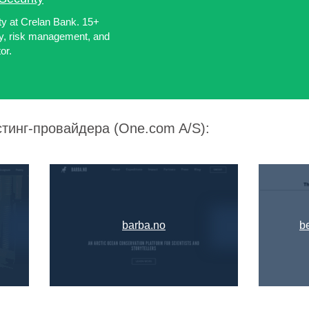
ty at Crelan Bank. 15+
ty, risk management, and
or.
стинг-провайдера (One.com A/S):
barba.no
b