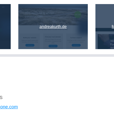
andreakurth.de
f
/S
w.one.com