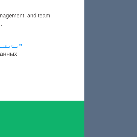
 management, and team
.
ов в день
данных