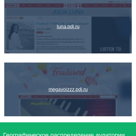
luna.pdj.ru
megavoizzz.pdj.ru
Географическое распределение аудитории