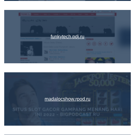
funkytech.pdj.ru
madalocshow.rpod.ru