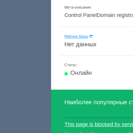
Мета-описание:
Control PanelDomain registra
Рейтинг Alexa
Нет данных
Статус:
Онлайн
Наиболее популярные с
This page is blocked by serv