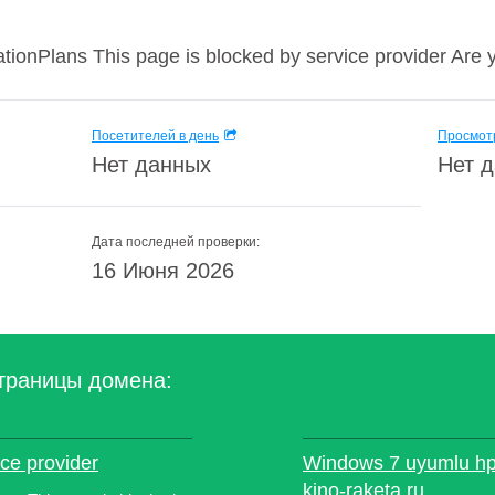
tionPlans This page is blocked by service provider Are y
Посетителей в день
Просмотр
Нет данных
Нет 
Дата последней проверки:
16 Июня 2026
траницы домена:
ice provider
Windows 7 uyumlu hp l
kino-raketa.ru