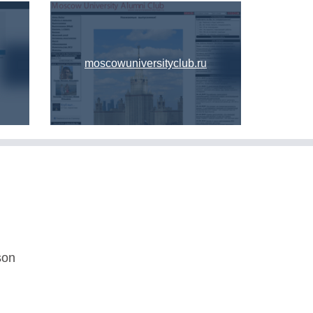
moscowuniversityclub.ru
son
U