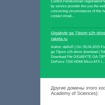
Control PanelDomain registrationPl
by service provider Are you the webs
concerning circumstances of this h
contact email...
Gigabyte ga 73pvm s2h drive
raketa.ru
Author: daNvR | On: 05.04.2015 Fo
ga 73pvm s2h driver download | To
Download File GIGABYTE GA-73
GeForce 7100 HDMI Micro ATX I...
Другие домены этого хост
Academy of Sciences):