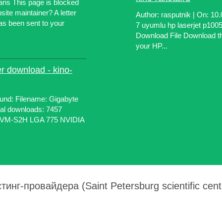
ans This page is blocked
ite maintainer? A letter
Author: rasputnik | On: 1
as been sent to your
7 uyumlu hp laserjet p1005 
Download File Download the
your HP...
r download - kino-
und: Filename: Gigabyte
tal downloads: 7457
PVM-S2H LGA 775 NVIDIA
инг-провайдера (Saint Petersburg scientific cent