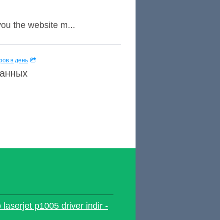
ou the website m...
ов в день
данных
aserjet p1005 driver indir -