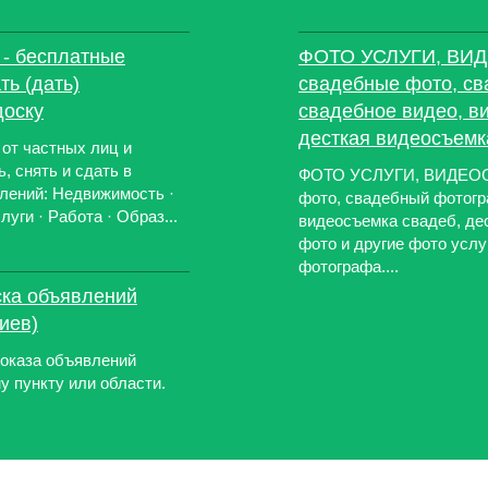
 - бесплатные
ФОТО УСЛУГИ, ВИД
ть (дать)
свадебные фото, с
доску
свадебное видео, в
десткая видеосъемк
от частных лиц и
, снять и сдать в
ФОТО УСЛУГИ, ВИДЕОСЪ
лений: Недвижимость ·
фото, свадебный фотогр
уги · Работа · Образ...
видеосъемка свадеб, де
фото и другие фото услу
фотографа....
ска объявлений
иев)
показа объявлений
 пункту или области.