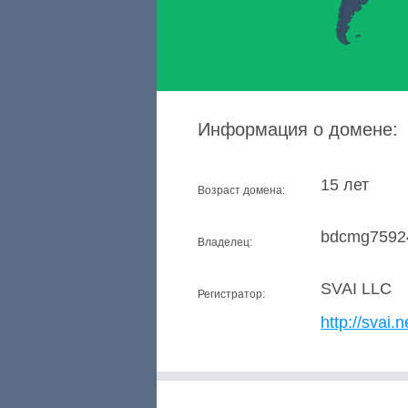
Информация о домене:
15 лет
Возраст домена:
bdcmg7592
Владелец:
SVAI LLC
Регистратор:
http://svai.n