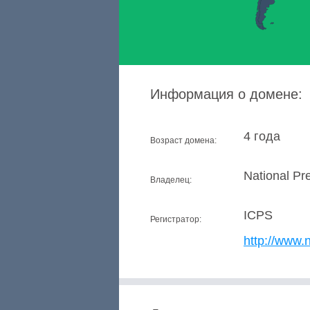
Информация о домене:
4 года
Возраст домена:
National Pr
Владелец:
ICPS
Регистратор:
http://www.n