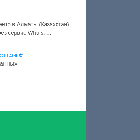
нтр в Алматы (Казахстан).
з сервис Whois. ...
ов в день
данных