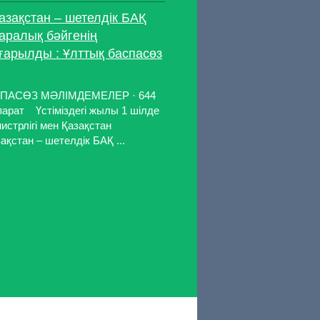
азақстан – шетелдік БАҚ
аралық бәйгенің
арылды : Ұлттық баспасөз
 БАСПАСӨЗ МӘЛІМДЕМЕЛЕР · 644
парат Үстіміздегі жылы 1 шілде
истрлігі мен Қазақстан
қстан – шетелдік БАҚ ...