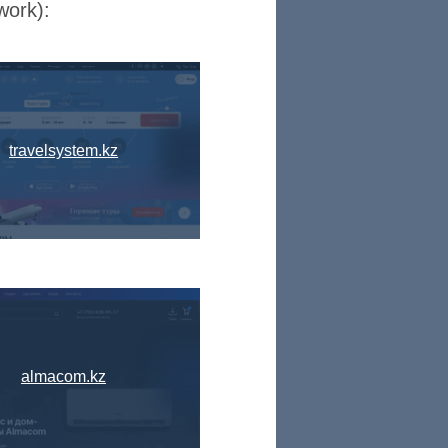
work):
travelsystem.kz
almacom.kz