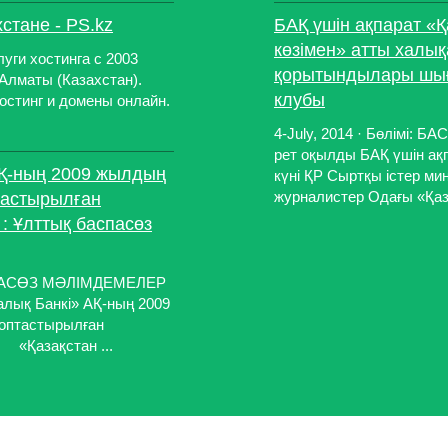
стане - PS.kz
БАҚ үшін ақпарат «Қ
көзімен» атты халық
ги хостинга с 2003
қорытындылары шығ
 Алматы (Казахстан).
клубы
остинг и домены онлайн.
4-July, 2014 · Бөлімі:
рет оқылды БАҚ үшін ақ
АҚ-ның 2009 жылдың
күні ҚР Сыртқы істер мин
журналистер Одағы «Қаза
тастырылған
: Ұлттық баспасөз
БАСПАСӨЗ МӘЛІМДЕМЕЛЕР
алық Банкі» АҚ-ның 2009
топтастырылған
Қазақстан ...