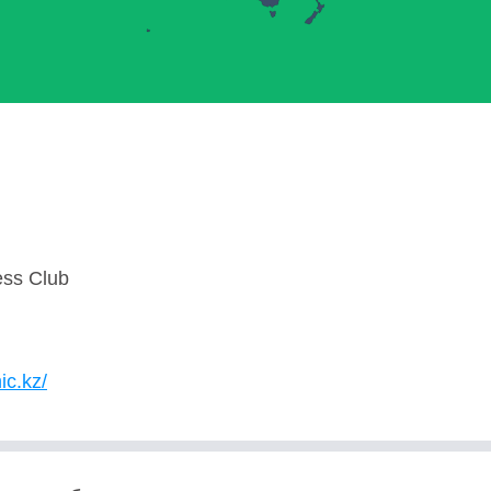
ess Club
ic.kz/