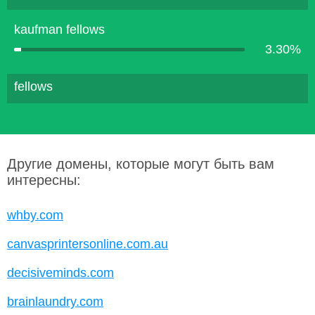
kaufman fellows
3.30%
fellows
Другие домены, которые могут быть вам
интересны:
whby.com
canvasprintersonline.com.au
decisiveminds.com
brainlaundry.com