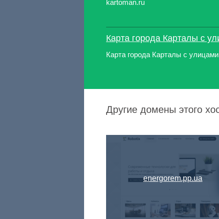
kartoman.ru
Карта города Карталы с у
Карта города Карталы с улицами
Другие домены этого хост
energorem.pp.ua