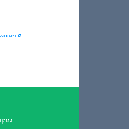
ов в день
ицами