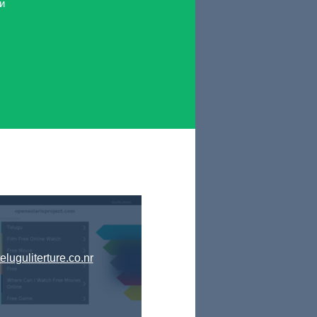
и
teluguliterture.co.nr