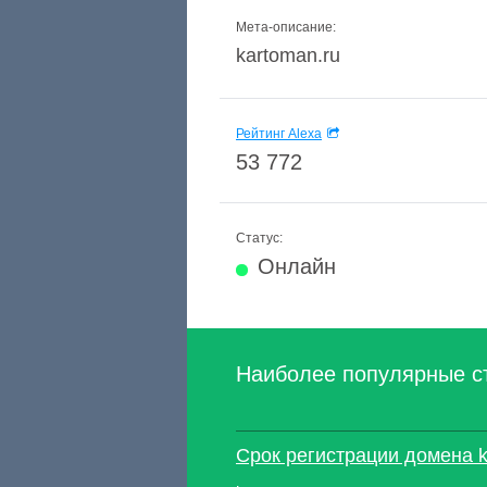
Мета-описание:
kartoman.ru
Рейтинг Alexa
53 772
Статус:
Онлайн
Наиболее популярные с
Срок регистрации домена k