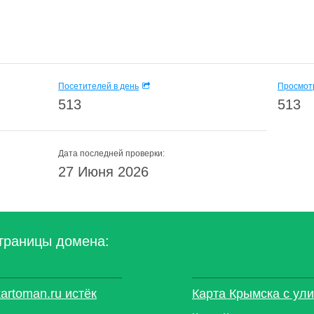
Посетителей в день
Просмотр
513
513
Дата последней проверки:
27 Июня 2026
траницы домена:
artoman.ru истёк
Карта Крымска с ул