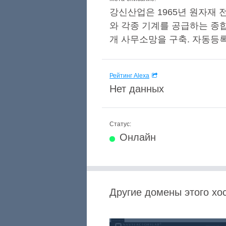
강신산업은 1965년 원자재 
와 각종 기계를 공급하는 종합
개 사무소망을 구축. 자동등록방지를
Рейтинг Alexa
Нет данных
Статус:
Онлайн
Другие домены этого хос