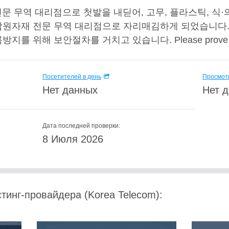
전문 무역 대리점으로 첫발을 내딛어, 고무, 플라스틱, 식
원자재 전문 무역 대리점으로 자리매김하게 되었습니다. 현
 위해 보안절차를 거치고 있습니다. Please prove that 
Посетителей в день
Просмотр
Нет данных
Нет 
Дата последней проверки:
8 Июля 2026
тинг-провайдера (Korea Telecom):