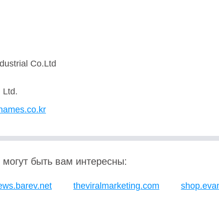
dustrial Co.Ltd
 Ltd.
inames.co.kr
 могут быть вам интересны:
ews.barev.net
theviralmarketing.com
shop.eva