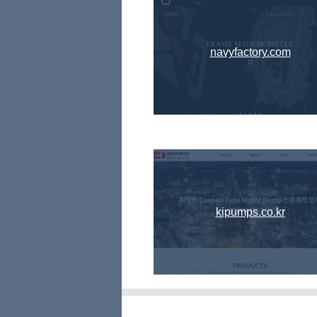
navyfactory.com
kipumps.co.kr