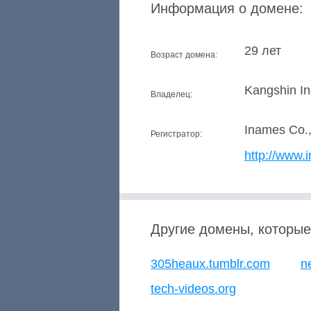
Информация о домене:
29 лет
Возраст домена:
Kangshin In
Владелец:
Inames Co.,
Регистратор:
http://www.
Другие домены, которые
305heaux.tumblr.com
n
tech-videos.org