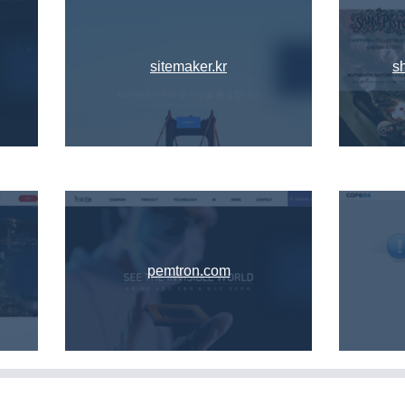
sitemaker.kr
s
pemtron.com