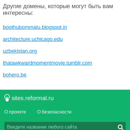
Другие домены, которые могут быть вам
интересны:
boothubommalu.blogspot.in
architecture.uchicago.edu
uzbekistan.org
thatawkwardmomentmovie.tumblr.com
bohero.be
sites.reformal.ru
О проекте
О безопасности