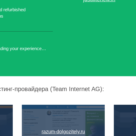
ed refurbished
ps
ading your experience…
тинг-провайдера (Team Internet AG):
razum-dolgozitely.ru