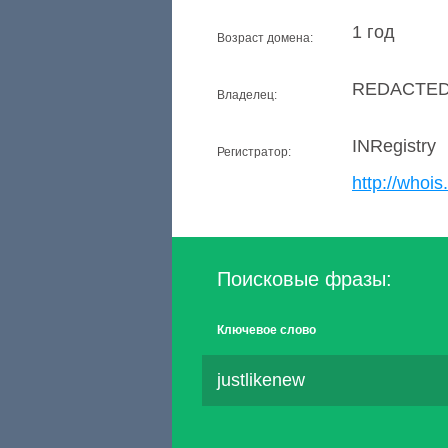
1 год
Возраст домена:
REDACTED
Владелец:
INRegistry
Регистратор:
http://whois.
Поисковые фразы:
Ключевое слово
justlikenew