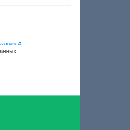
ов в день
данных