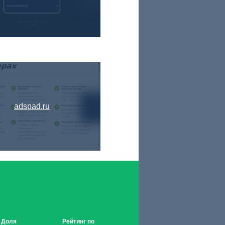
adspad.ru
Доля
Рейтинг по