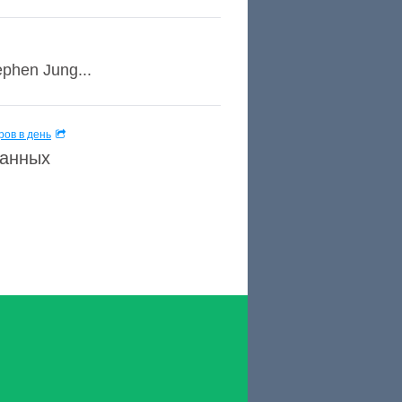
ephen Jung...
ов в день
данных