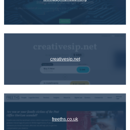
creativesip.net
freeths.co.uk