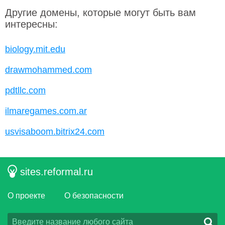
Другие домены, которые могут быть вам
интересны:
biology.mit.edu
drawmohammed.com
pdtllc.com
ilmaregames.com.ar
usvisaboom.bitrix24.com
sites.reformal.ru
О проекте
О безопасности