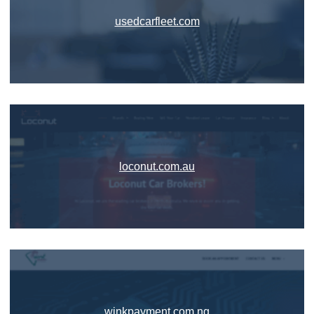
usedcarfleet.com
loconut.com.au
winkpayment.com.ng