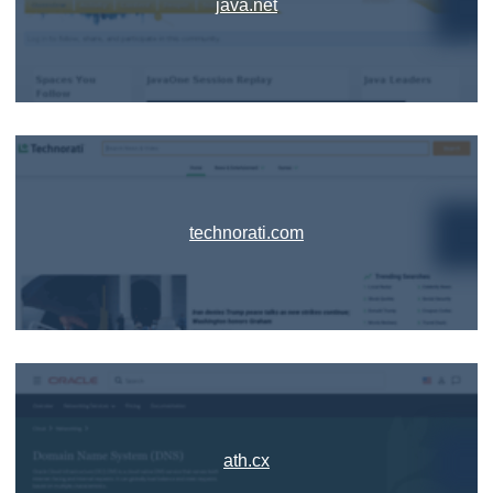
java.net
technorati.com
ath.cx