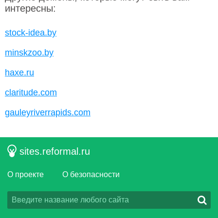
интересны:
stock-idea.by
minskzoo.by
haxe.ru
claritude.com
gauleyriverrapids.com
sites.reformal.ru
О проекте
О безопасности