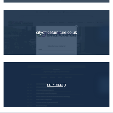
cityofficefurniture.co.uk
cdixon.org