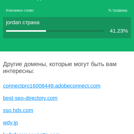
Ключевое слово:
% трафика:
jordan страна
41.23%
Другие домены, которые могут быть вам
интересны:
connectpro16008449.adobeconnect.com
best-seo-directory.com
sso.hds.com
wdy.jp