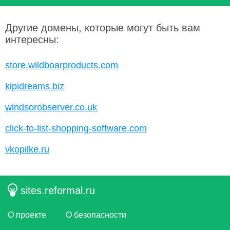
Другие домены, которые могут быть вам
интересны:
store.wildboarproducts.com
kipidreams.biz
windsorobserver.co.uk
click-to-list-shopping-software.com
vkopilke.ru
sites.reformal.ru
О проекте
О безопасности