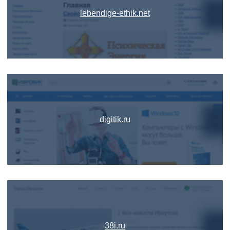
lebendige-ethik.net
digitik.ru
38i.ru