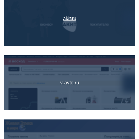
akit.ru
v-avto.ru