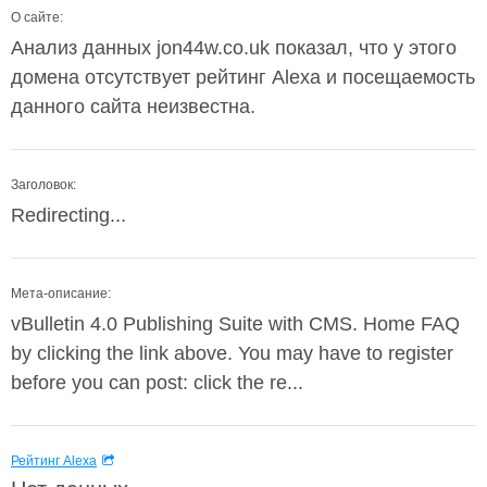
О сайте:
Анализ данных jon44w.co.uk показал, что у этого
домена отсутствует рейтинг Alexa и посещаемость
данного сайта неизвестна.
Заголовок:
Redirecting...
Мета-описание:
vBulletin 4.0 Publishing Suite with CMS. Home FAQ
by clicking the link above. You may have to register
before you can post: click the re...
Рейтинг Alexa