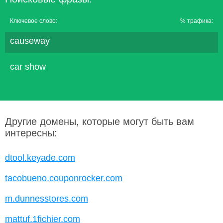
Ключевое слово:
% трафика:
causeway
car show
Другие домены, которые могут быть вам
интересны:
dtool.keyade.com
tacobueno.couponrocker.com
m.dunnesstores.com
mattuf.1fichier.com