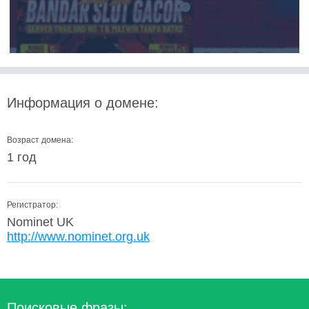
Информация о домене:
Возраст домена:
1 год
Регистратор:
Nominet UK
http://www.nominet.org.uk
Поисковые фразы: