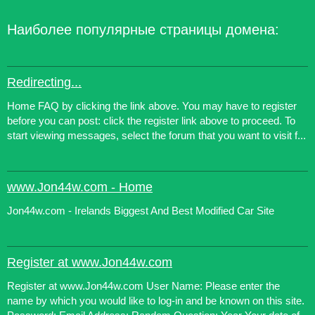
Наиболее популярные страницы домена:
Redirecting...
Home FAQ by clicking the link above. You may have to register
before you can post: click the register link above to proceed. To
start viewing messages, select the forum that you want to visit f...
www.Jon44w.com - Home
Jon44w.com - Irelands Biggest And Best Modified Car Site
Register at www.Jon44w.com
Register at www.Jon44w.com User Name: Please enter the
name by which you would like to log-in and be known on this site.