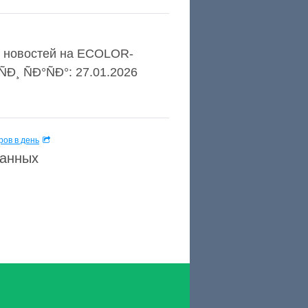
из новостей на ECOLOR-
 ÑÐ°ÑÐ°: 27.01.2026
ов в день
данных