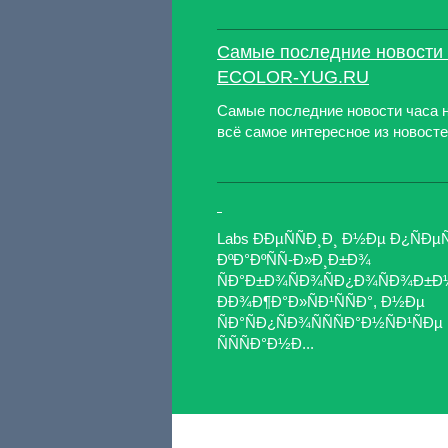
Самые последние новости ч
ECOLOR-YUG.RU
Самые последние новости часа на
всё самое интересное из новос
Labs ÐÐµÑÑÐ¸Ð¸ Ð½Ðµ Ð¿ÑÐµ
ÐºÐ°ÐºÑÑ-Ð»Ð¸Ð±Ð¾
ÑÐ°Ð±Ð¾ÑÐ¾ÑÐ¿Ð¾ÑÐ¾Ð±Ð½
ÐÐ¾Ð¶Ð°Ð»ÑÐ¹ÑÑÐ°, Ð½Ðµ
ÑÐ°ÑÐ¿ÑÐ¾ÑÑÑÐ°Ð½ÑÐ¹ÑÐµ Ñ
ÑÑÑÐ°Ð½Ð...