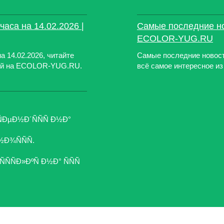
аса на 14.02.2026 |
Самые последние нов
ECOLOR-YUG.RU
 14.02.2026, читайте
Самые последние новости
тей на ECOLOR-YUG.RU.
всё самое интересное и
ÑÐµÐ½Ð´ÑÑÑ Ð½Ð°
Ð¾ÑÑÑ.
ÑÑÐ»ÐºÑ Ð½Ð° ÑÑÑ