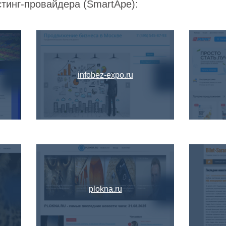
стинг-провайдера (SmartApe):
infobez-expo.ru
plokna.ru