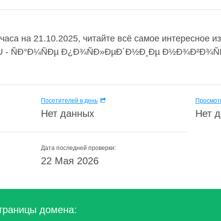
аса на 21.10.2025, читайте всё самое интересное 
- ÑÐ°Ð¼ÑÐµ Ð¿Ð¾ÑÐ»ÐµÐ´Ð½Ð¸Ðµ Ð½Ð¾Ð²Ð¾ÑÑÐ¸
Посетителей в день
Просмотр
Нет данных
Нет 
Дата последней проверки:
22 Мая 2026
траницы домена: