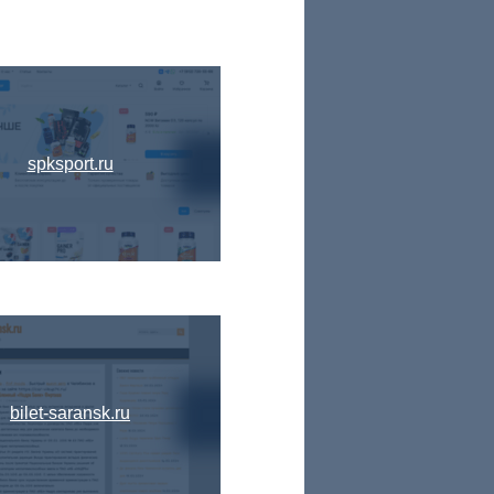
spksport.ru
bilet-saransk.ru