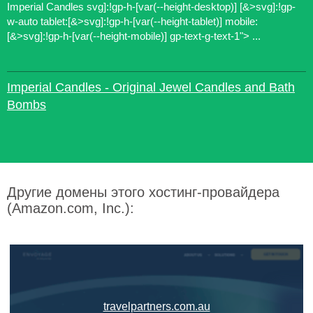
Imperial Candles svg]:!gp-h-[var(--height-desktop)] [&>svg]:!gp-
w-auto tablet:[&>svg]:!gp-h-[var(--height-tablet)] mobile:
[&>svg]:!gp-h-[var(--height-mobile)] gp-text-g-text-1"> ...
Imperial Candles - Original Jewel Candles and Bath
Bombs
Другие домены этого хостинг-провайдера
(Amazon.com, Inc.):
travelpartners.com.au