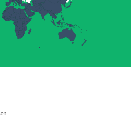
son
U