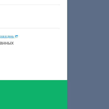
ов в день
данных