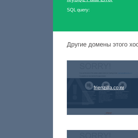
SQL query:
Другие домены этого хост
frienzilla.co.nr