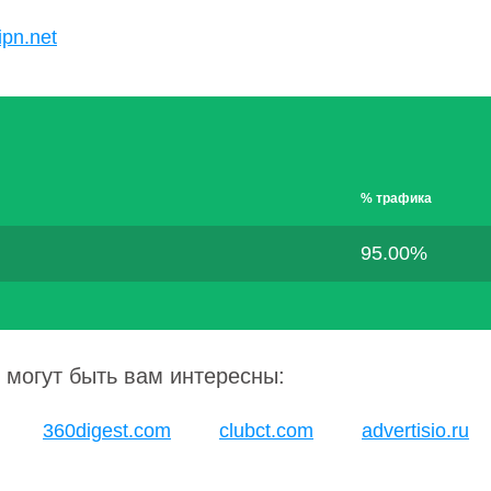
ipn.net
% трафика
95.00%
 могут быть вам интересны:
360digest.com
clubct.com
advertisio.ru