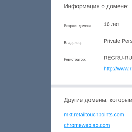
Информация о домене:
16 лет
Возраст домена:
Private Per
Владелец:
REGRU-R
Регистратор:
http://www.r
Другие домены, которые
mkt.retailtouchpoints.com
chromeweblab.com