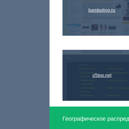
bambolino.ru
o5top.net
Географическое распреде