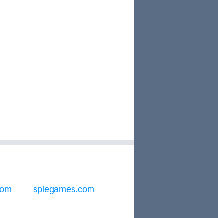
com
splegames.com