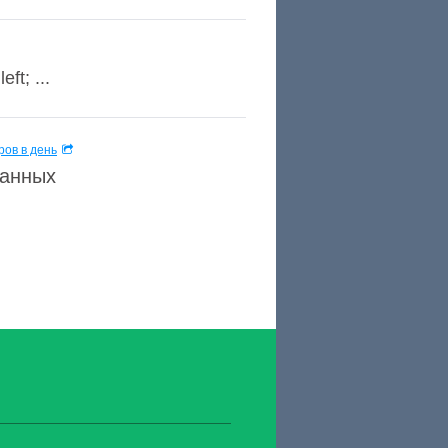
ft; ...
ов в день
данных