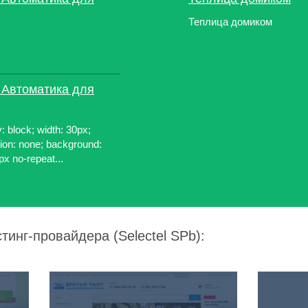
Теплица домиком
 Автоматика для
: block; width: 30px;
ation: none; background:
0px no-repeat...
тинг-провайдера (Selectel SPb):