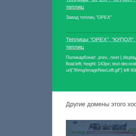
теплиц
Завод теплиц "ОРЕХ"
Теплицы "ОРЕХ", "КУПОЛ".
теплиц
Поликарбонат .prev, .next { display
float:left; height: 143px; text-decor
url("/f/img/imageNavLeft.gif") left 6
Другие домены этого хос