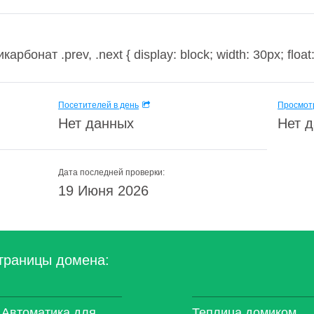
онат .prev, .next { display: block; width: 30px; float:le
Посетителей в день
Просмотр
Нет данных
Нет 
Дата последней проверки:
19 Июня 2026
траницы домена:
 Автоматика для
Теплица домиком