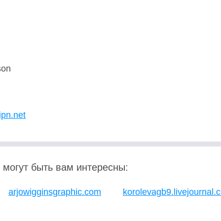
son
U
ipn.net
 могут быть вам интересны:
arjowigginsgraphic.com
korolevagb9.livejournal.