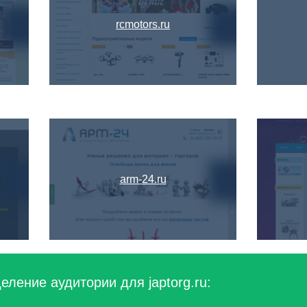
rcmotors.ru
arm-24.ru
ление аудитории для japtorg.ru: