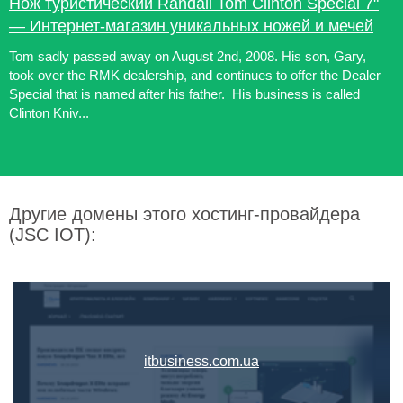
Нож туристический Randall Tom Clinton Special 7"
― Интернет-магазин уникальных ножей и мечей
Tom sadly passed away on August 2nd, 2008. His son, Gary,
took over the RMK dealership, and continues to offer the Dealer
Special that is named after his father. His business is called
Clinton Kniv...
Другие домены этого хостинг-провайдера
(JSC IOT):
itbusiness.com.ua