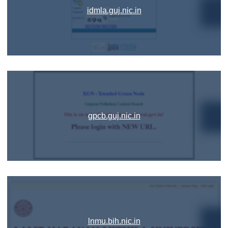
idmla.guj.nic.in
gpcb.guj.nic.in
lnmu.bih.nic.in