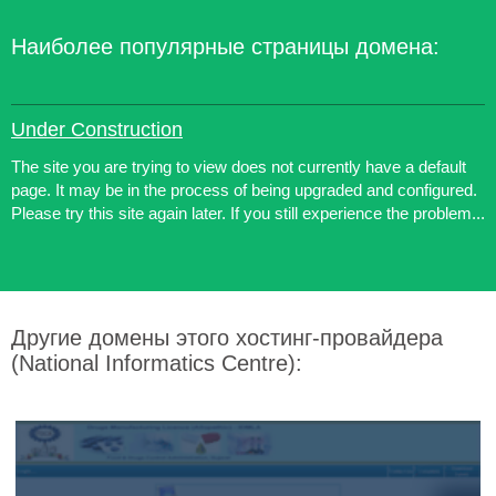
Наиболее популярные страницы домена:
Under Construction
The site you are trying to view does not currently have a default
page. It may be in the process of being upgraded and configured.
Please try this site again later. If you still experience the problem...
Другие домены этого хостинг-провайдера
(National Informatics Centre):