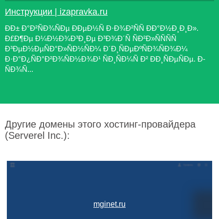
Инструкции | izapravka.ru
ÐÐ± Ð°Ð²ÑÐ¾ÑÐµ ÐÐµÐ½Ñ Ð·Ð¾Ð²ÑÑ ÐÐ°Ð½Ð¸Ð¸Ð».
Ð£Ð¶Ðµ Ð¼Ð½Ð¾Ð³Ð¸Ðµ Ð³Ð¾Ð´Ñ ÑÐ²Ð»ÑÑÑÑ
Ð³ÐµÐ½ÐµÑÐ°Ð»ÑÐ½ÑÐ¼ Ð´Ð¸ÑÐµÐºÑÐ¾ÑÐ¾Ð¼
Ð·Ð°Ð¿ÑÐ°Ð²Ð¾ÑÐ½Ð¾Ð¹ ÑÐ¸ÑÐ¼Ñ Ð² ÐÐ¸ÑÐµÑÐµ. Ð­
ÑÐ¾Ñ...
Другие домены этого хостинг-провайдера
(Serverel Inc.):
mginet.ru