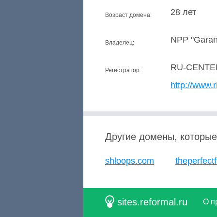
28 лет
Возраст домена:
NPP "Garant
Владелец:
RU-CENTE
Регистратор:
http://www.r
Другие домены, которые
shloops.com
theperfect
sites.reformal.ru
О п