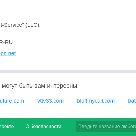
-Service" (LLC).
R-RU
ipn.net
 могут быть вам интересны:
future.com
vttv33.com
bluffmycall.com
bat
роекте
О безопасности