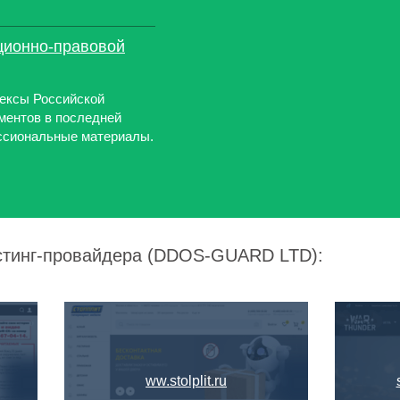
ционно-правовой
дексы Российской
ментов в последней
ссиональные материалы.
остинг-провайдера (DDOS-GUARD LTD):
ww.stolplit.ru