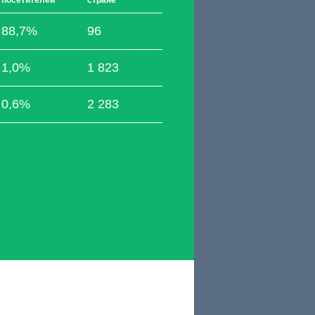
посетителей
стране
88,7%
96
1,0%
1 823
0,6%
2 283