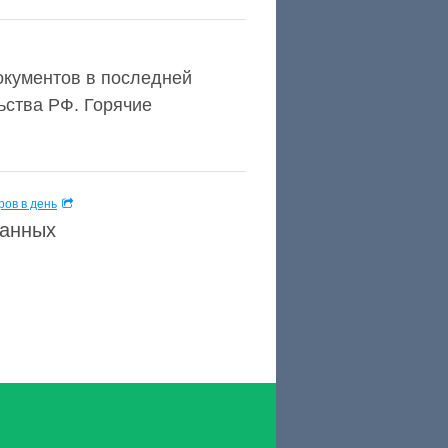
окументов в последней
ьства РФ. Горячие
ов в день
данных